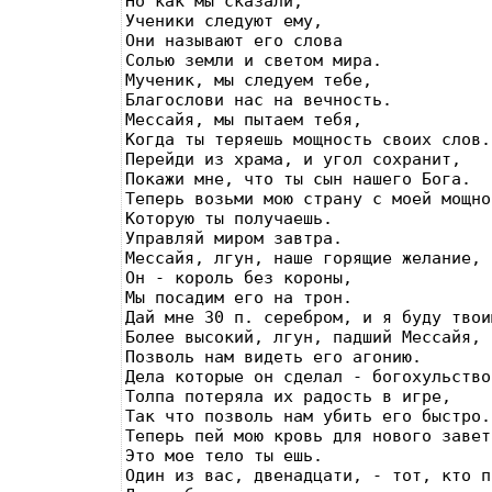
Но как мы сказали,

Ученики следуют ему,

Они называют его слова

Солью земли и светом мира.

Мученик, мы следуем тебе,

Благослови нас на вечность.

Мессайя, мы пытаем тебя,

Когда ты теряешь мощность своих слов.

Перейди из храма, и угол сохранит,

Покажи мне, что ты сын нашего Бога.

Теперь возьми мою страну с моей мощно
Которую ты получаешь.

Упpавляй миром завтра.

Мессайя, лгун, наше горящие желание,

Он - король без короны,

Мы посадим его на трон.

Дай мне 30 п. серебром, и я буду твои
Более высокий, лгун, падший Мессайя,

Позволь нам видеть его агонию.

Дела которые он сделал - богохульство.
Толпа потеряла их радость в игре,

Так что позволь нам убить его быстро.

Теперь пей мою кровь для нового завета
Это мое тело ты ешь.

Один из вас, двенадцати, - тот, кто п